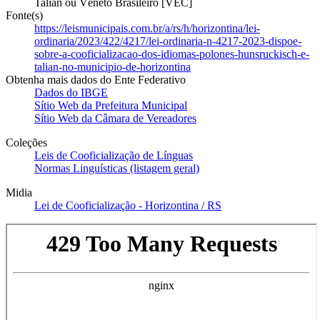
Talian ou Vêneto Brasileiro [VEC]
Fonte(s)
https://leismunicipais.com.br/a/rs/h/horizontina/lei-
ordinaria/2023/422/4217/lei-ordinaria-n-4217-2023-dispoe-
sobre-a-cooficializacao-dos-idiomas-polones-hunsruckisch-e-
talian-no-municipio-de-horizontina
Obtenha mais dados do Ente Federativo
Dados do IBGE
Sítio Web da Prefeitura Municipal
Sítio Web da Câmara de Vereadores
Coleções
Leis de Cooficialização de Línguas
Normas Linguísticas (listagem geral)
Midia
Lei de Cooficialização - Horizontina / RS