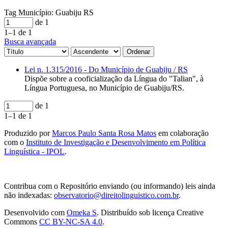
Tag
Município: Guabiju RS
de 1
1–1 de 1
Busca avançada
Ordenar
Lei n. 1.315/2016 - Do Município de Guabiju / RS
Dispõe sobre a cooficialização da Língua do "Talian", à
Língua Portuguesa, no Município de Guabiju/RS.
de 1
1–1 de 1
Produzido por
Marcos Paulo Santa Rosa Matos
em colaboração
com o
Instituto de Investigação e Desenvolvimento em Política
Linguística - IPOL
.
Contribua com o Repositório enviando (ou informando) leis ainda
não indexadas:
observatorio@direitolinguistico.com.br
.
Desenvolvido com
Omeka S
. Distribuído sob licença Creative
Commons
CC BY-NC-SA 4.0
.